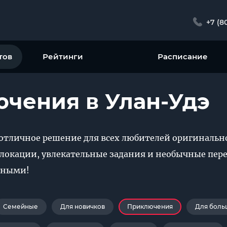
+7 (8
тов
Рейтинги
Расписание
чения в Улан-Удэ
отличное решение для всех любителей оригинально
 локации, увлекательные задания и необычные пе
шными!
Семейные
Для новичков
Приключения
Для боль