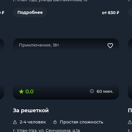
₽
₽
Подробнее
0
от 630
Приключения, 18+
0.0
60 мин.
За решеткой
П
2-4 человек
Простая сложность
г. Улан-Удэ, ул. Сенчихина, д.1а
г