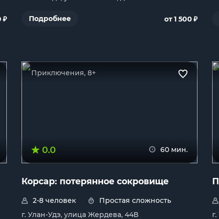
₽
₽
Подробнее
0
от 1 500
Приключения, 8+
0.0
60 мин.
Корсар: потерянное сокровище
П
2-8 человек
Простая сложность
г. Улан-Удэ, улица Жердева, 44В
г