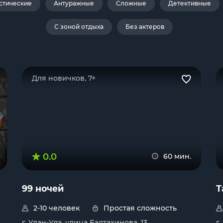
стические
Антуражные
Сложные
Детективные
С зоной отдыха
Без актеров
Для новичков, 7+
0.0
60 мин.
99 ночей
Т
2-10 человек
Простая сложность
г. Улан-Удэ, улица Балтахинова, 13
г