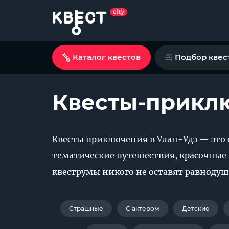
Каталог квестов
Подбор квес
Квесты-приклю
Квесты приключения в Улан-Удэ — это 
тематические путешествия, красочные
квеструмы никого не оставят равноду
Страшные
С актером
Детские