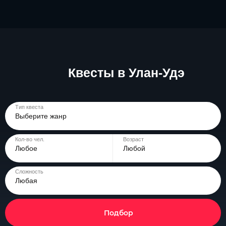
Квесты в Улан-Удэ
Тип квеста
Выберите жанр
Кол-во чел.
Возраст
Любое
Любой
Сложность
Любая
Подбор