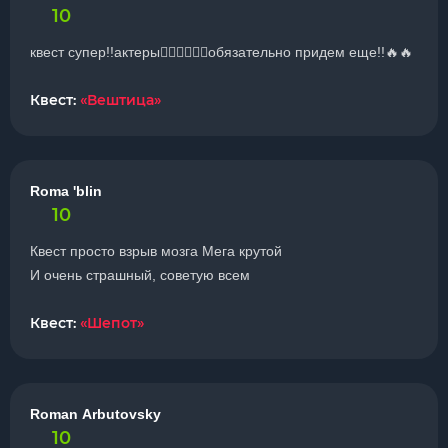
10
квест супер!!актеры🧎🏻‍♀️🧎🏻‍♀️обязательно придем еще!!🔥🔥
Квест:
«Вештица»
Roma 'blin
10
Квест просто взрыв мозга Мега крутой
И очень страшный, советую всем
Квест:
«Шепот»
Roman Arbutovsky
10