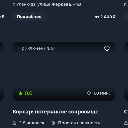
г. Улан-Удэ, улица Жердева, 44В
г
₽
₽
Подробнее
0
от 2 400
Приключения, 8+
0.0
60 мин.
Корсар: потерянное сокровище
С
2-8 человек
Простая сложность