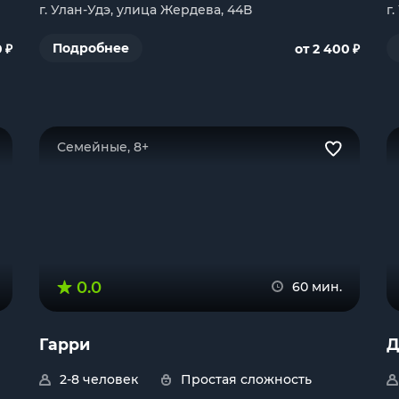
г. Улан-Удэ, улица Жердева, 44В
г
₽
₽
Подробнее
0
от 2 400
Семейные, 8+
0.0
60 мин.
Гарри
Д
2-8 человек
Простая сложность