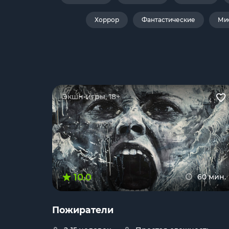
Хоррор
Фантастические
Ми
Экшн-игры, 18+
10.0
60 мин.
Пожиратели