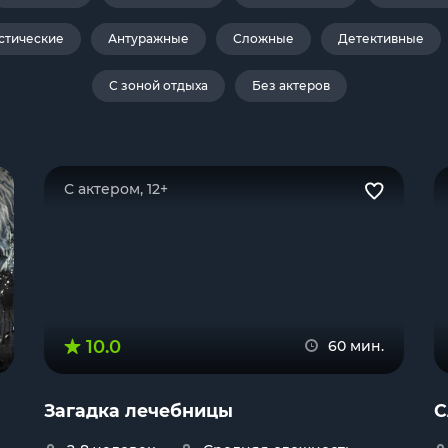
стические
Антуражные
Сложные
Детективные
С зоной отдыха
Без актеров
С актером, 12+
10.0
60 мин.
Загадка лечебницы
С