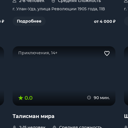
2-8 человек
Средняя сложность
г. Улан-Удэ, улица Революции 1905 года, 11В
г
₽
₽
Подробнее
0
от 4 000
Приключения, 14+
0.0
90 мин.
Талисман мира
Ш
2-15 человек
Средняя сложность